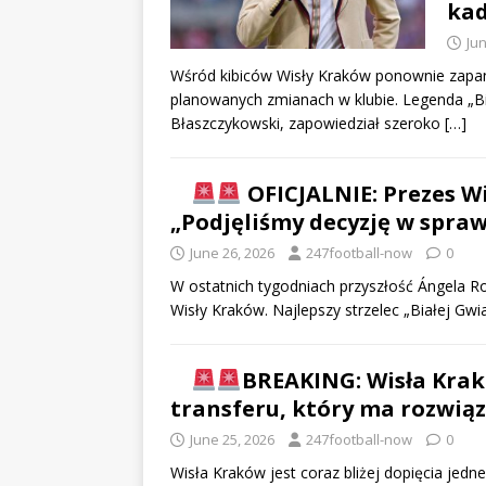
kad
Jun
Wśród kibiców Wisły Kraków ponownie zapa
planowanych zmianach w klubie. Legenda „Bia
Błaszczykowski, zapowiedział szeroko
[…]
OFICJALNIE: Prezes Wi
„Podjęliśmy decyzję w spra
June 26, 2026
247football-now
0
W ostatnich tygodniach przyszłość Ángela 
Wisły Kraków. Najlepszy strzelec „Białej G
BREAKING: Wisła Krak
transferu, który ma rozwią
June 25, 2026
247football-now
0
Wisła Kraków jest coraz bliżej dopięcia jedn