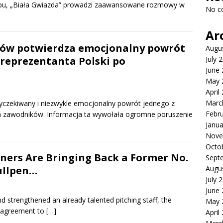
lubu, „Biała Gwiazda” prowadzi zaawansowane rozmowy w
No c
Ar
ków potwierdza emocjonalny powrót
Augu
 reprezentanta Polski po
July 
June
May 
April
Marc
wyczekiwany i niezwykle emocjonalny powrót jednego z
Febr
ych zawodników. Informacja ta wywołała ogromne poruszenie
Janua
Nove
Octo
ers Are Bringing Back a Former No.
Sept
ullpen…
Augu
July 
June
d strengthened an already talented pitching staff, the
May 
n agreement to
[…]
April