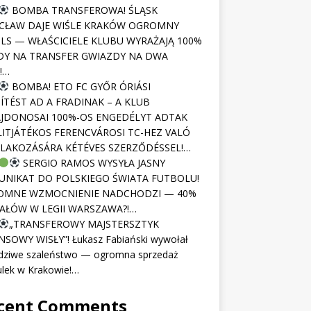
BOMBA TRANSFEROWA! ŚLĄSK
CŁAW DAJE WIŚLE KRAKÓW OGROMNY
LS — WŁAŚCICIELE KLUBU WYRAŻAJĄ 100%
Y NA TRANSFER GWIAZDY NA DWA
!…
BOMBA! ETO FC GYŐR ÓRIÁSI
ÍTÉST AD A FRADINAK – A KLUB
JDONOSAI 100%-OS ENGEDÉLYT ADTAK
LITJÁTÉKOS FERENCVÁROSI TC-HEZ VALÓ
LAKOZÁSÁRA KÉTÉVES SZERZŐDÉSSEL!…
SERGIO RAMOS WYSYŁA JASNY
NIKAT DO POLSKIEGO ŚWIATA FUTBOLU!
OMNE WZMOCNIENIE NADCHODZI — 40%
AŁÓW W LEGII WARSZAWA?!…
„TRANSFEROWY MAJSTERSZTYK
NSOWY WISŁY”! Łukasz Fabiański wywołał
dziwe szaleństwo — ogromna sprzedaż
ulek w Krakowie!…
cent Comments