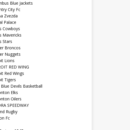
mbus Blue Jackets
try City Fc
na Zvezda
al Palace
as Cowboys
s Mavericks
s Stars
er Broncos
er Nuggets
it Lions
OIT RED WING
it Red Wings
it Tigers
Blue Devils Basketball
nton Elks
nton Oilers
ORA SPEEDWAY
and Rugby
on Fc