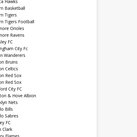
nta Hawks
n Basketball
n Tigers
n Tigers Football
more Orioles
imore Ravens
ley FC
ngham City Fc
on Wanderers
on Bruins
n Celtics
on Red Sox
on Red Sox
ord City FC
ton & Hove Albion
klyn Nets
lo Bills
lo Sabres
ey FC
n Clark
ary Flames