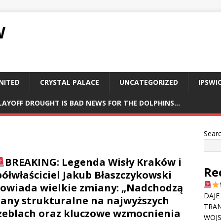
W
NITED
CRYSTAL PALACE
UNCATEGORIZED
IPSWI
PLAYOFF DROUGHT IS BAD NEWS FOR THE DOLPHINS…
Sear
BREAKING: Legenda Wisły Kraków i
Re
ółwłaściciel Jakub Błaszczykowski
owiada wielkie zmiany: „Nadchodzą
DAJE
any strukturalne na najwyższych
TRAN
zeblach oraz kluczowe wzmocnienia
WOJS