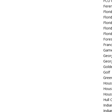
FCU 
Fere
Flori
Flori
Flori
Flori
Flori
Fore
Fran
Game
Georg
Georg
Golde
Golf
Gree
Hous
Hous
Hous
Hull 
India
Indi