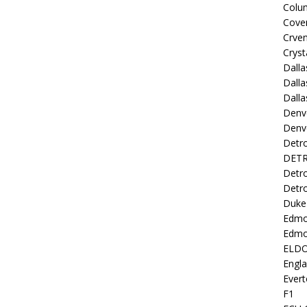
Colu
Coven
Crve
Cryst
Dall
Dalla
Dalla
Denv
Denv
Detro
DETR
Detro
Detro
Duke 
Edmo
Edmo
ELD
Engl
Evert
F1