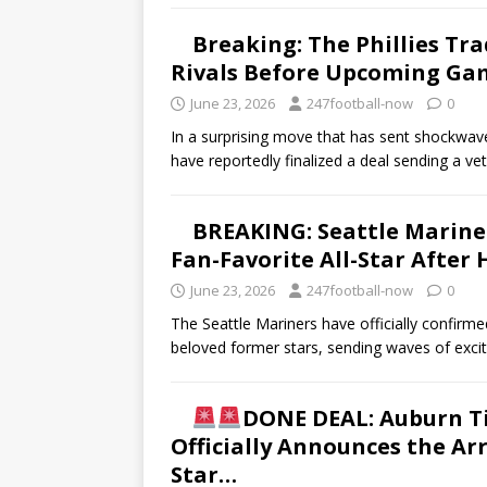
Breaking: The Phillies Tr
Rivals Before Upcoming Gam
June 23, 2026
247football-now
0
In a surprising move that has sent shockwave
have reportedly finalized a deal sending a ve
BREAKING: Seattle Marine
Fan-Favorite All-Star After
June 23, 2026
247football-now
0
The Seattle Mariners have officially confirm
beloved former stars, sending waves of exc
DONE DEAL: Auburn Ti
Officially Announces the A
Star…