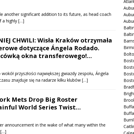
Atla
Aubur
another significant addition to its future, as head coach
Aubur
f a highly
[…]
Aubur
Balti
Balt
EJ CHWILI: Wisła Kraków otrzymała
Barns
erowe dotyczące Ángela Rodado.
Birmi
Bolt
ńcówką okna transferowego!…
Bost
Bosto
 wokół przyszłości największej gwiazdy zespołu, Ángela
Bost
zasu znajduje się na radarze kilku klubów
[…]
Bost
Bradf
Brigh
rk Mets Drop Big Roster
Broo
inful World Series Twist…
Buffa
Buffa
Burnl
r announcement in the wake of what many within the
Caitli
d
[…]
Calg