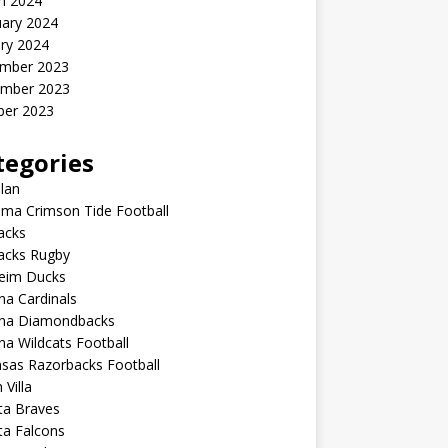
h 2024
uary 2024
ry 2024
mber 2023
mber 2023
ber 2023
tegories
lan
ma Crimson Tide Football
lacks
lacks Rugby
eim Ducks
na Cardinals
ona Diamondbacks
na Wildcats Football
sas Razorbacks Football
 Villa
ta Braves
ta Falcons