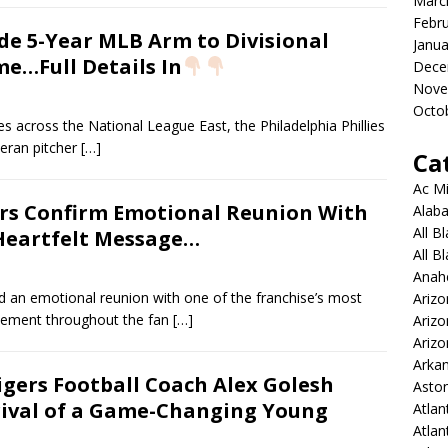
Marc
Febr
ade 5-Year MLB Arm to Divisional
Janua
e…Full Details In
Dece
Nove
Octo
s across the National League East, the Philadelphia Phillies
teran pitcher
[…]
Ca
Ac Mi
rs Confirm Emotional Reunion With
Alaba
All B
 Heartfelt Message…
All B
Anah
ed an emotional reunion with one of the franchise’s most
Arizo
itement throughout the fan
[…]
Ariz
Arizo
Arkan
gers Football Coach Alex Golesh
Aston
rrival of a Game-Changing Young
Atlan
Atlan