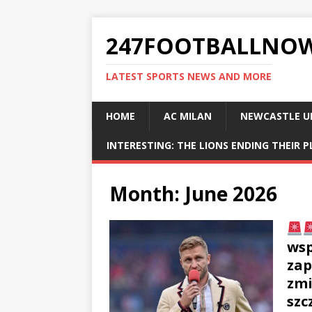
247FOOTBALLNO
LATEST SPORTS NEWS AND MORE
HOME
AC MILAN
NEWCASTLE U
INTERESTING: THE LIONS ENDING THEIR 
Month:
June 2026
wsp
zap
zmi
szc