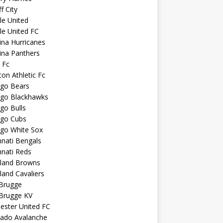
f City
sle United
sle United FC
ina Hurricanes
ina Panthers
c Fc
ton Athletic Fc
ago Bears
ago Blackhawks
go Bulls
ago Cubs
ago White Sox
nnati Bengals
nnati Reds
eland Browns
land Cavaliers
 Brugge
 Brugge KV
ester United FC
rado Avalanche