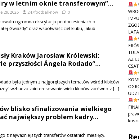
ry w letnim oknie transferowym”…
WRO
e 29, 2026
247football-now
0
IMPU
nowała ogromna ekscytacja po doniesieniach o
ZGOD
łej Gwiazdy” oraz współwłaściciel klubu, Jakub
LATA
ERŐS
TULA
sły Kraków Jarosław Królewski:
AZ E
wie przyszłości Ángela Rodado”…
CSAT
KOMU
Rodado była jednym z najgorętszych tematów wśród kibiców
OGR
wiazdy” wzbudza zainteresowanie wielu klubów zarówno z
[…]
UDZI
FINA
ów blisko sfinalizowania wielkiego
praw
zać największy problem kadry…
kosz
Re
ego z najważniejszych transferów ostatnich miesięcy.