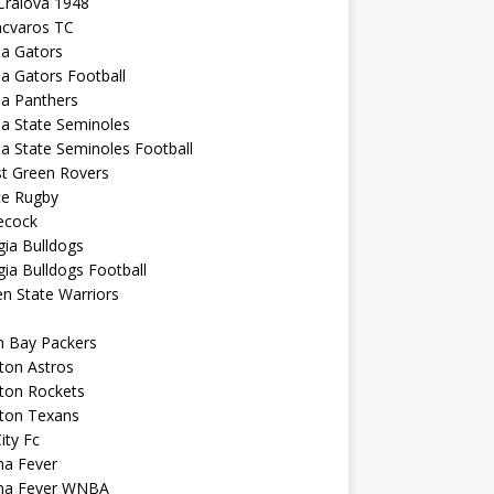
Craiova 1948
ncvaros TC
da Gators
da Gators Football
da Panthers
da State Seminoles
da State Seminoles Football
st Green Rovers
ce Rugby
cock
ia Bulldogs
ia Bulldogs Football
n State Warriors
n Bay Packers
ton Astros
ton Rockets
ton Texans
City Fc
na Fever
ana Fever WNBA