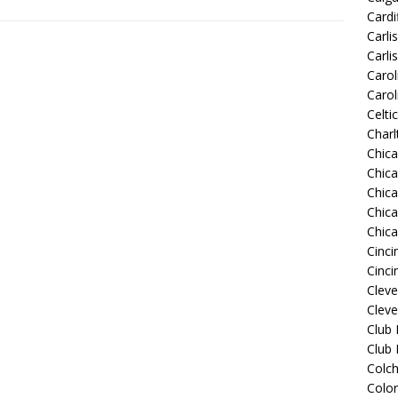
Cardif
Carli
Carli
Carol
Carol
Celti
Charl
Chic
Chic
Chica
Chic
Chic
Cinci
Cinci
Clev
Cleve
Club
Club
Colch
Colo