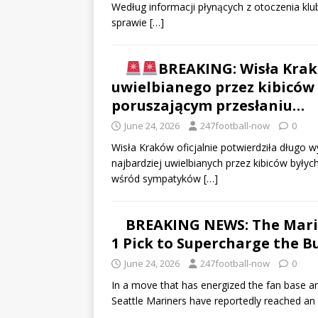
Według informacji płynących z otoczenia k
sprawie
[…]
BREAKING: Wisła Kra
uwielbianego przez kibiców
poruszającym przesłaniu…
June 24, 2026
247football-now
0
Wisła Kraków oficjalnie potwierdziła długo 
najbardziej uwielbianych przez kibiców był
wśród sympatyków
[…]
BREAKING NEWS: The Marin
1 Pick to Supercharge the B
June 24, 2026
247football-now
0
In a move that has energized the fan base an
Seattle Mariners have reportedly reached a