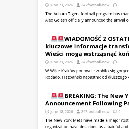
June 23, 2026
247football-now
0
The Auburn Tigers football program has made 
Alex Golesh officially announced the arrival o
WIADOMOŚĆ Z OSTATNI
kluczowe informacje transf
Wieści mogą wstrząsnąć ko
June 23, 2026
247football-now
0
W Wiśle Kraków ponownie zrobiło się gorąco
Rodado. Hiszpański napastnik od dłuższego c
BREAKING: The New Yo
Announcement Following Pa
June 18, 2026
247football-now
0
The New York Mets have made a major roste
organization have described as a painful an