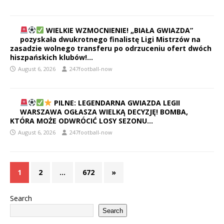
WIELKIE WZMOCNIENIE! „BIAŁA GWIAZDA”
pozyskała dwukrotnego finalistę Ligi Mistrzów na
zasadzie wolnego transferu po odrzuceniu ofert dwóch
hiszpańskich klubów!…
August 6, 2026
247football-now
PILNE: LEGENDARNA GWIAZDA LEGII
WARSZAWA OGŁASZA WIELKĄ DECYZJĘ! BOMBA,
KTÓRA MOŻE ODWRÓCIĆ LOSY SEZONU…
August 6, 2026
247football-now
1
2
…
672
»
Search
Search