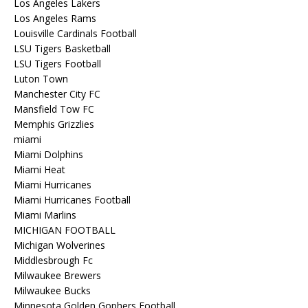
Los Angeles Lakers
Los Angeles Rams
Louisville Cardinals Football
LSU Tigers Basketball
LSU Tigers Football
Luton Town
Manchester City FC
Mansfield Tow FC
Memphis Grizzlies
miami
Miami Dolphins
Miami Heat
Miami Hurricanes
Miami Hurricanes Football
Miami Marlins
MICHIGAN FOOTBALL
Michigan Wolverines
Middlesbrough Fc
Milwaukee Brewers
Milwaukee Bucks
Minnesota Golden Gophers Football