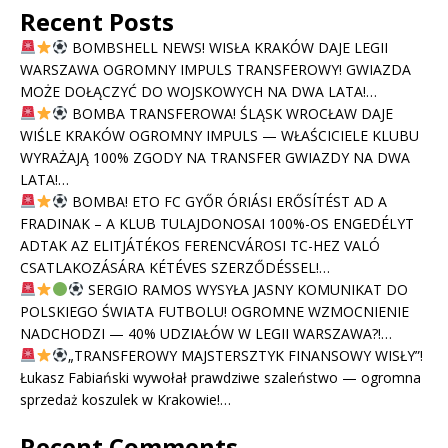
Recent Posts
BOMBSHELL NEWS! WISŁA KRAKÓW DAJE LEGII
WARSZAWA OGROMNY IMPULS TRANSFEROWY! GWIAZDA
MOŻE DOŁĄCZYĆ DO WOJSKOWYCH NA DWA LATA!…
BOMBA TRANSFEROWA! ŚLĄSK WROCŁAW DAJE
WIŚLE KRAKÓW OGROMNY IMPULS — WŁAŚCICIELE KLUBU
WYRAŻAJĄ 100% ZGODY NA TRANSFER GWIAZDY NA DWA
LATA!…
BOMBA! ETO FC GYŐR ÓRIÁSI ERŐSÍTÉST AD A
FRADINAK – A KLUB TULAJDONOSAI 100%-OS ENGEDÉLYT
ADTAK AZ ELITJÁTÉKOS FERENCVÁROSI TC-HEZ VALÓ
CSATLAKOZÁSÁRA KÉTÉVES SZERZŐDÉSSEL!…
SERGIO RAMOS WYSYŁA JASNY KOMUNIKAT DO
POLSKIEGO ŚWIATA FUTBOLU! OGROMNE WZMOCNIENIE
NADCHODZI — 40% UDZIAŁÓW W LEGII WARSZAWA?!…
„TRANSFEROWY MAJSTERSZTYK FINANSOWY WISŁY”!
Łukasz Fabiański wywołał prawdziwe szaleństwo — ogromna
sprzedaż koszulek w Krakowie!…
Recent Comments