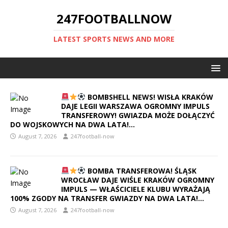
247FOOTBALLNOW
LATEST SPORTS NEWS AND MORE
BOMBSHELL NEWS! WISŁA KRAKÓW
DAJE LEGII WARSZAWA OGROMNY IMPULS
TRANSFEROWY! GWIAZDA MOŻE DOŁĄCZYĆ
DO WOJSKOWYCH NA DWA LATA!…
August 7, 2026
247football-now
BOMBA TRANSFEROWA! ŚLĄSK
WROCŁAW DAJE WIŚLE KRAKÓW OGROMNY
IMPULS — WŁAŚCICIELE KLUBU WYRAŻAJĄ
100% ZGODY NA TRANSFER GWIAZDY NA DWA LATA!…
August 7, 2026
247football-now