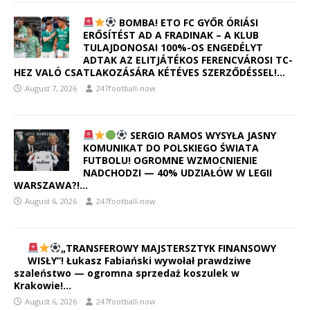
BOMBA! ETO FC GYŐR ÓRIÁSI
ERŐSÍTÉST AD A FRADINAK – A KLUB
TULAJDONOSAI 100%-OS ENGEDÉLYT
ADTAK AZ ELITJÁTÉKOS FERENCVÁROSI TC-
HEZ VALÓ CSATLAKOZÁSÁRA KÉTÉVES SZERZŐDÉSSEL!…
August 7, 2026
247football-now
SERGIO RAMOS WYSYŁA JASNY
KOMUNIKAT DO POLSKIEGO ŚWIATA
FUTBOLU! OGROMNE WZMOCNIENIE
NADCHODZI — 40% UDZIAŁÓW W LEGII
WARSZAWA?!…
August 6, 2026
247football-now
„TRANSFEROWY MAJSTERSZTYK FINANSOWY
WISŁY”! Łukasz Fabiański wywołał prawdziwe
szaleństwo — ogromna sprzedaż koszulek w
Krakowie!…
August 6, 2026
247football-now