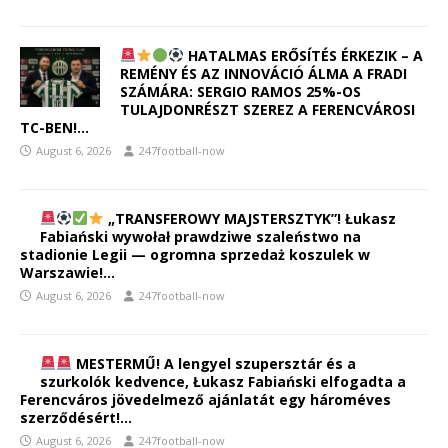
HATALMAS ERŐSÍTÉS ÉRKEZIK – A
REMÉNY ÉS AZ INNOVÁCIÓ ÁLMA A FRADI
SZÁMÁRA: SERGIO RAMOS 25%-OS
TULAJDONRÉSZT SZEREZ A FERENCVÁROSI
TC-BEN!…
August 6, 2026
247football-now
„TRANSFEROWY MAJSTERSZTYK”! Łukasz
Fabiański wywołał prawdziwe szaleństwo na
stadionie Legii — ogromna sprzedaż koszulek w
Warszawie!…
August 6, 2026
247football-now
MESTERMŰ! A lengyel szupersztár és a
szurkolók kedvence, Łukasz Fabiański elfogadta a
Ferencváros jövedelmező ajánlatát egy hároméves
szerződésért!…
August 6, 2026
247football-now